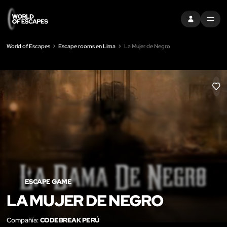
ENTRAR
MENU
World of Escapes
Escape rooms en Lima
La Mujer de Negro
LIK
ESCAPE GAME
LA MUJER DE NEGRO
Compañía:
CODEBREAK PERÚ