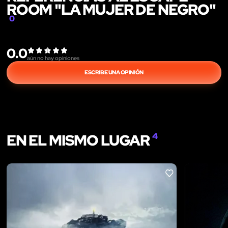
ROOM "LA MUJER DE NEGRO"
0
0.0
aún no hay opiniones
ESCRIBE UNA OPINIÓN
EN EL MISMO LUGAR
4
LIKE