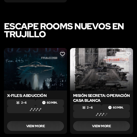
ESCAPE ROOMS NUEVOS EN
TRUJILLO
LIKE
LIKE
X-FILES: ABDUCCIÓN
MISIÓN SECRETA: OPERACIÓN
CASA BLANCA
2 – 6
60 MIN.
2 – 6
60 MIN.
VIEW MORE
VIEW MORE