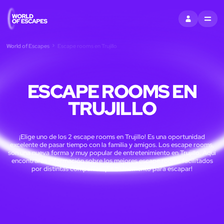
ENTRAR
MENU
World of Escapes
Escape rooms en Trujillo
ESCAPE ROOMS EN
TRUJILLO
¡Elige uno de los 2 escape rooms en Trujillo! Es una oportunidad
excelente de pasar tiempo con la familia y amigos. Los escape rooms,
son una nueva forma y muy popular de entretenimiento en Trujillo. Aquí
encontrarás información sobre los mejores escape rooms facilitados
por distintas compañías. ¡Es tu momento para escapar!