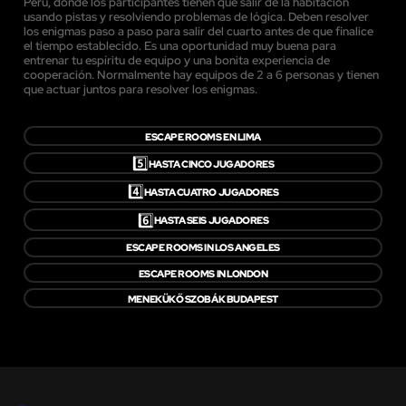
Perú, donde los participantes tienen que salir de la habitacion
usando pistas y resolviendo problemas de lógica. Deben resolver
los enigmas paso a paso para salir del cuarto antes de que finalice
el tiempo establecido. Es una oportunidad muy buena para
entrenar tu espíritu de equipo y una bonita experiencia de
cooperación. Normalmente hay equipos de 2 a 6 personas y tienen
que actuar juntos para resolver los enigmas.
ESCAPE ROOMS EN LIMA
5️⃣
HASTA CINCO JUGADORES
4️⃣
HASTA CUATRO JUGADORES
6️⃣
HASTA SEIS JUGADORES
ESCAPE ROOMS IN LOS ANGELES
ESCAPE ROOMS IN LONDON
MENEKÜKŐ SZOBÁK BUDAPEST