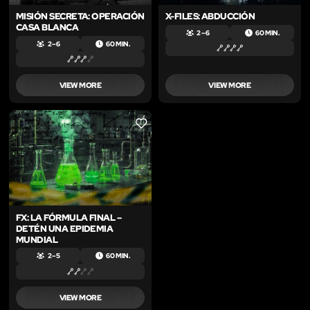
MISIÓN SECRETA: OPERACIÓN
X-FILES: ABDUCCIÓN
CASA BLANCA
2 – 6
60 MIN.
2 – 6
60 MIN.
VIEW MORE
VIEW MORE
LIKE
FX: LA FÓRMULA FINAL –
DETÉN UNA EPIDEMIA
MUNDIAL
2 – 5
60 MIN.
VIEW MORE